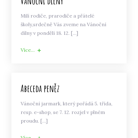
Vánoční dílny
Milí rodiče, prarodiče a přátelé
školy,srdečně Vás zveme na Vánoční
dílny v pondělí 18. 12. […]
Více…
Abeceda peněz
Vánoční jarmark, který pořádá 5. třída,
resp. e-shop, se 7. 12. rozjel v plném
proudu. […]
Více…