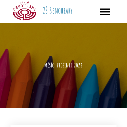
Skip
ZŠ Senohraby
to
content
Měsíc:
Prosinec 2023