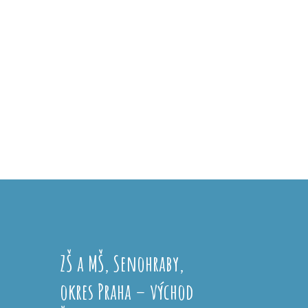
ZŠ a MŠ, Senohraby,
okres Praha – východ