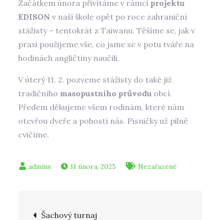
Začátkem února přivítáme v rámci
projektu
EDISON
v naší škole opět po roce zahraniční
stážisty – tentokrát z Taiwanu. Těšíme se, jak v
praxi použijeme vše, co jsme se v potu tváře na
hodinách angličtiny naučili.
V úterý 11. 2. pozveme stážisty do také již
tradičního
masopustního průvodu
obcí.
Předem děkujeme všem rodinám, které nám
otevřou dveře a pohostí nás. Písničky už pilně
cvičíme.
11 února, 2025
Nezařazené
Navigace
Šachový turnaj