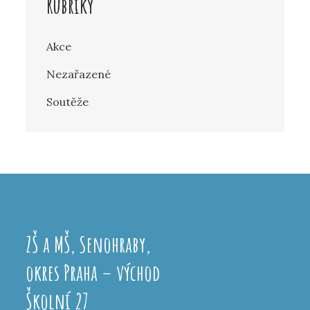
Rubriky
Akce
Nezařazené
Soutěže
ZŠ a MŠ, Senohraby,
okres Praha – východ
Školní 27